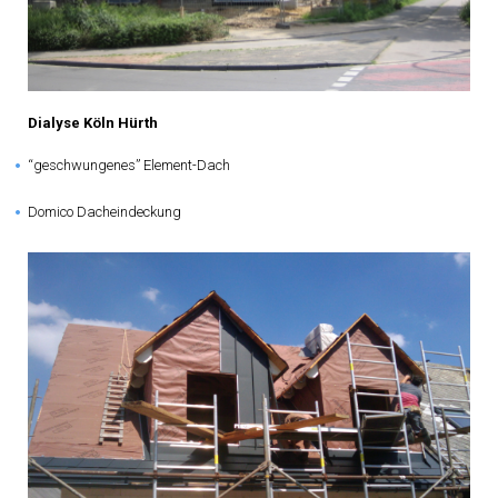
e
r
Dialyse Köln Hürth
“geschwungenes” Element-Dach
Domico Dacheindeckung